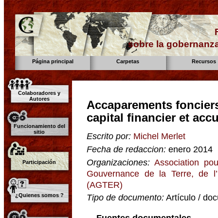
sobre la gobernanza
Página principal
Carpetas
Recursos
Colaboradores y
Autores
Accaparements fonciers
capital financier et acc
Funcionamiento del
sitio
Escrito por:
Michel Merlet
Fecha de redaccion:
enero 2014
Organizaciones:
Association pou
Participación
Gouvernance de la Terre, de l
(AGTER)
¿Quienes somos ?
Tipo de documento:
Artículo / do