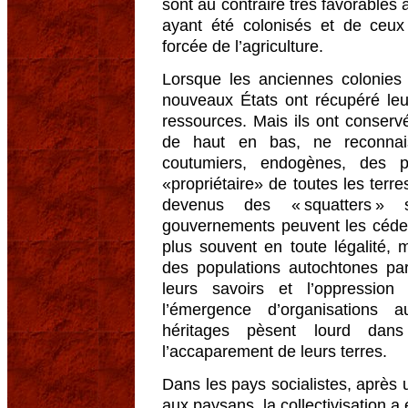
sont au contraire très favorables
ayant été colonisés et de ceux 
forcée de l’agriculture.
Lorsque les anciennes colonies
nouveaux États ont récupéré leur
ressources. Mais ils ont conserv
de haut en bas, ne reconnai
coutumiers, endogènes, des po
«propriétaire» de toutes les terr
devenus des « squatters » 
gouvernements peuvent les céder 
plus souvent en toute légalité, m
des populations autochtones par
leurs savoirs et l’oppressio
l’émergence d’organisations 
héritages pèsent lourd dans
l’accaparement de leurs terres.
Dans les pays socialistes, après 
aux paysans, la collectivisation a