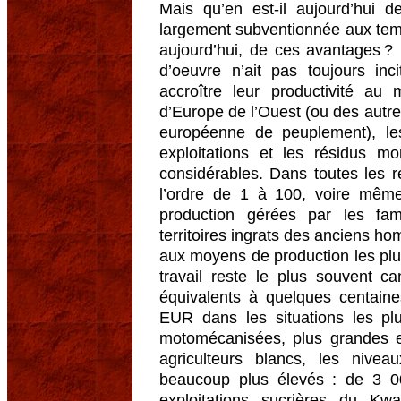
Mais qu’en est-il aujourd’hui de
largement subventionnée aux temps
aujourd’hui, de ces avantages ? 
d’oeuvre n’ait pas toujours inci
accroître leur productivité a
d’Europe de l’Ouest (ou des autre
européenne de peuplement), les
exploitations et les résidus mo
considérables. Dans toutes les r
l’ordre de 1 à 100, voire mêm
production gérées par les fa
territoires ingrats des anciens h
aux moyens de production les plus
travail reste le plus souvent c
équivalents à quelques centaine
EUR dans les situations les plu
motomécanisées, plus grandes e
agriculteurs blancs, les nivea
beaucoup plus élevés : de 3 0
exploitations sucrières du Kw