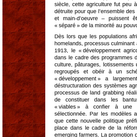
siècle, cette agriculture fut pe
détruite pour que l’ensemble des 
et main-d’oeuvre – puissent 
« séparé » de la minorité au pouvo
Dès lors que les populations afr
homelands, processus culminant 
1913, le « développement agrico
dans le cadre des programmes d
culture, pâturages, lotissements
regroupés et obéir à un sché
« développement » a largemen
déstructuration des systèmes agra
processus de land grabbing réal
de constituer dans les bantus
« viables » à confier à une 
sélectionnée. Par les modèles a
que cette nouvelle politique préf
place dans le cadre de la réfor
emerging farmers. La promotion d’