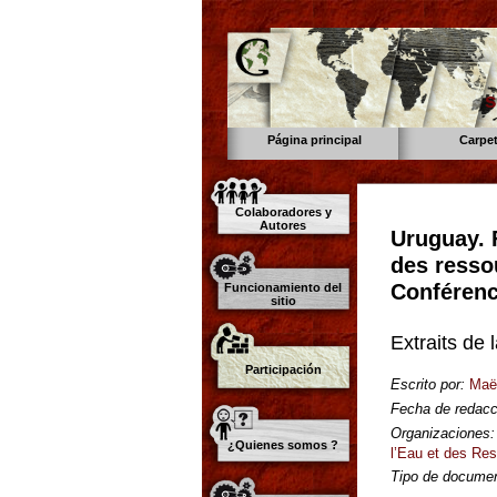
s
Página principal
Carpe
Colaboradores y
Autores
Uruguay. F
des resso
Conférenc
Funcionamiento del
sitio
Extraits de
Participación
Escrito por:
Maë
Fecha de redacc
Organizaciones:
¿Quienes somos ?
l’Eau et des Re
Tipo de documen