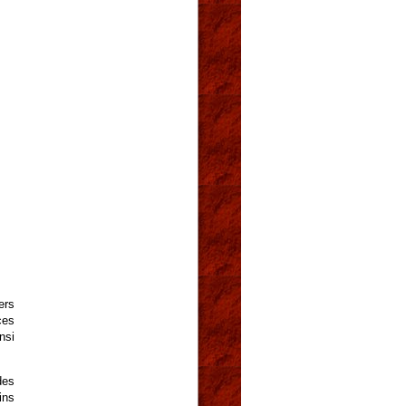
ers
ces
nsi
des
ins