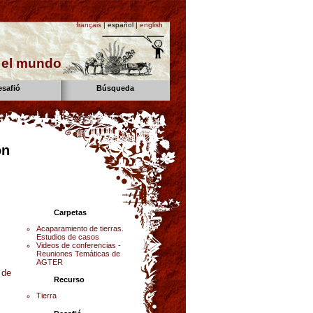
français
| español |
english
n el mundo
esafió
Búsqueda
on
Carpetas
Acaparamiento de tierras.
Estudios de casos
Videos de conferencias -
Reuniones Temáticas de
AGTER
 de
Recurso
Tierra