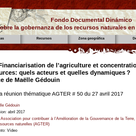
Fondo Documental Dinámico
obre la gobernanza de los recursos naturales e
tas
Recursos
Zona geográfica
D
inanciarisation de l’agriculture et concentrati
urces: quels acteurs et quelles dynamiques ?
e de Maëlle Gédouin
 la réunion thématique AGTER # 50 du 27 avril 2017
lle Gédouin
ion:
abril 2017
Association pour contribuer à l’Amélioration de la Gouvernance de la Terre,
ssources naturelles (AGTER)
to:
Vídeo