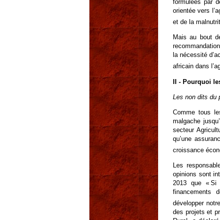
formulées par d
orientée vers l’a
et de la malnutri
Mais au bout de
recommandations
la nécessité d’ac
africain dans l’
II - Pourquoi l
Les non dits du
Comme tous le
malgache jusqu’
secteur Agricul
qu’une assuranc
croissance écon
Les responsable
opinions sont in
2013 que « Si 
financements d
développer notre
des projets et 