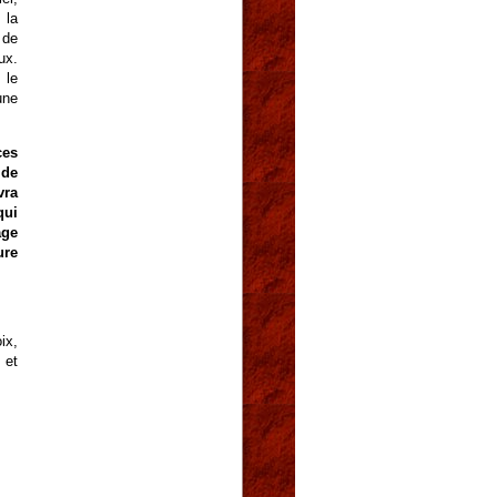
 la
 de
ux.
 le
une
ces
 de
vra
qui
age
ure
ix,
 et