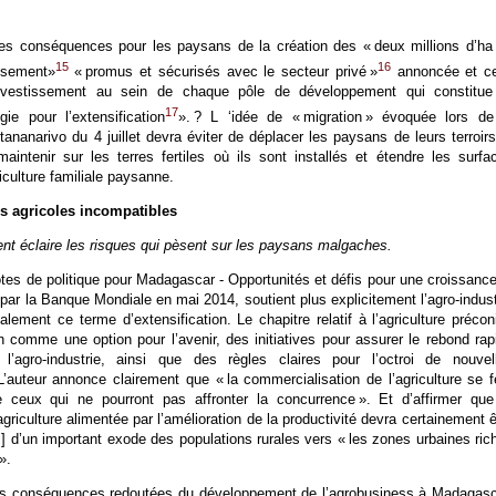
les conséquences pour les paysans de la création des « deux millions d’ha
15
16
ssement»
« promus et sécurisés avec le secteur privé »
annoncée et ce
nvestissement au sein de chaque pôle de développement qui constitue
17
égie pour l’extensification
». ? L ‘idée de « migration » évoquée lors de
ananarivo du 4 juillet devra éviter de déplacer les paysans de leurs terroirs.
maintenir sur les terres fertiles où ils sont installés et étendre les surfa
iculture familiale paysanne.
s agricoles incompatibles
t éclaire les risques qui pèsent sur les paysans malgaches.
tes de politique pour Madagascar - Opportunités et défis pour une croissance
té par la Banque Mondiale en mai 2014, soutient plus explicitement l’agro-indust
lement ce terme d’extensification. Le chapitre relatif à l’agriculture précon
ion comme une option pour l’avenir, des initiatives pour assurer le rebond rap
l’agro-industrie, ainsi que des règles claires pour l’octroi de nouvel
’auteur annonce clairement que « la commercialisation de l’agriculture se f
 ceux qui ne pourront pas affronter la concurrence ». Et d’affirmer que
agriculture alimentée par l’amélioration de la productivité devra certainement ê
 d’un important exode des populations rurales vers « les zones urbaines ric
».
es conséquences redoutées du développement de l’agrobusiness à Madagasc