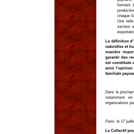
formant 
producti
chaque fa
Une telle
secteur a
exportati
La définition d
naturelles et h
manière impor
garantir des re
est constituée 
ainsi l’opinion
familiale paysa
Dans le prochain
notamment en 
organisations p
Paris, le 17 juill
Le Collectif po