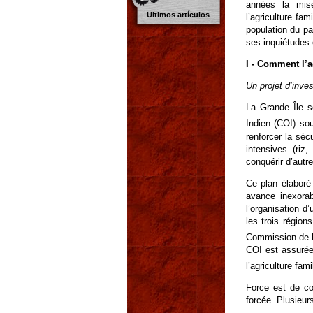
années la mise
Ultimos artículos
l’agriculture fa
population du pa
ses inquiétudes
I - Comment l’
Un projet d’inve
La Grande Île 
Indien (COI) sou
renforcer la sécu
intensives (riz
conquérir d’autr
Ce plan élaboré
avance inexora
l’organisation d
les trois régio
Commission de l’
COI est assurée
l’agriculture fam
Force est de co
forcée. Plusieur