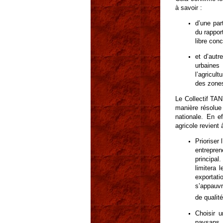
à savoir :
d’une par
du rappor
libre con
et d’autr
urbaines
l’agricult
des zones
Le Collectif TA
manière résolue 
nationale. En e
agricole revient 
Prioriser
entreprene
principal
limitera 
exportati
s’appauvr
de qualit
Choisir u
paysans à