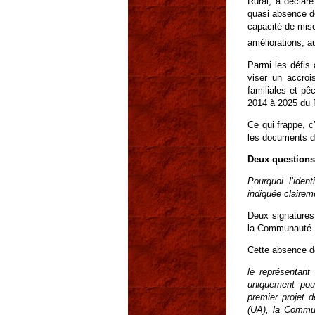
Rural, a déclaré
quasi absence de
capacité de mise
améliorations, a
Parmi les défis
viser un accroi
familiales et pê
2014 à 2025 du 
Ce qui frappe, c
les documents d
Deux questions 
Pourquoi l’iden
indiquée clairem
Deux signatures 
la Communauté 
Cette absence d
le représentant
uniquement pour
premier projet d
(UA), la Commun