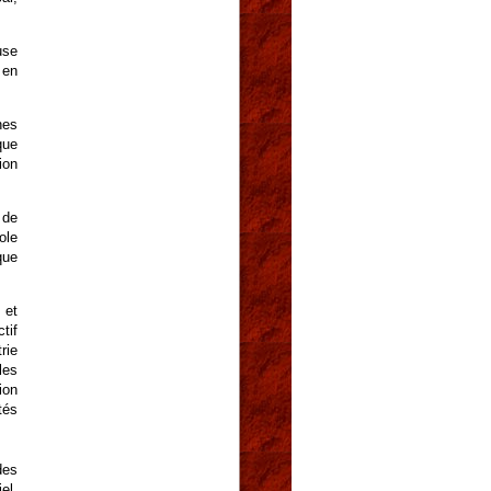
use
 en
nes
que
ion
 de
ole
que
 et
tif
rie
les
ion
tés
des
el,