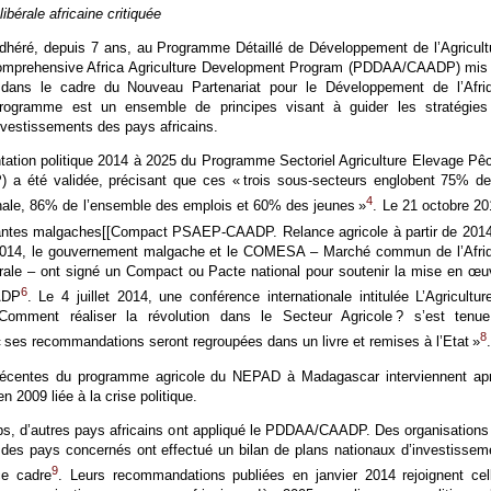
libérale africaine critiquée
héré, depuis 7 ans, au Programme Détaillé de Développement de l’Agricult
Comprehensive Africa Agriculture Development Program (PDDAA/CAADP) mis
dans le cadre du Nouveau Partenariat pour le Développement de l’Afri
ogramme est un ensemble de principes visant à guider les stratégies
vestissements des pays africains.
ntation politique 2014 à 2025 du Programme Sectoriel Agriculture Elevage Pê
 été validée, précisant que ces « trois sous-secteurs englobent 75% de
4
onale, 86% de l’ensemble des emplois et 60% des jeunes »
. Le 21 octobre 20
nantes malgaches[[Compact PSAEP-CAADP. Relance agricole à partir de 201
 2014, le gouvernement malgache et le COMESA – Marché commun de l’Afri
strale – ont signé un Compact ou Pacte national pour soutenir la mise en œu
6
ADP
. Le 4 juillet 2014, une conférence internationale intitulée L’Agricultur
omment réaliser la révolution dans le Secteur Agricole ? s’est tenu
8
« ses recommandations seront regroupées dans un livre et remises à l’Etat »
.
écentes du programme agricole du NEPAD à Madagascar interviennent ap
en 2009 liée à la crise politique.
s, d’autres pays africains ont appliqué le PDDAA/CAADP. Des organisations
e des pays concernés ont effectué un bilan de plans nationaux d’investissem
9
ce cadre
. Leurs recommandations publiées en janvier 2014 rejoignent cel