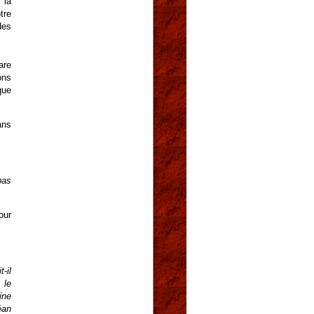
 la
tre
des
are
ons
que
ans
pas
our
-il
 le
ine
éan