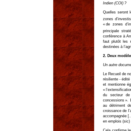
Indien (COI) ?
Quelles seront 
zones d’investi
« de zones d’i
principale strat
conférence à Ant
faut plutôt les 
destinées à l’agr
2. Deux modèle
Un autre documen
Le Recueil de no
résiliente - édi
et mentionne éga
« l’extensificat
du secteur de 
concessions ». L
au détriment de
croissance de l’
accompagnée [..]
en emplois (sic) 
Cela confirme l