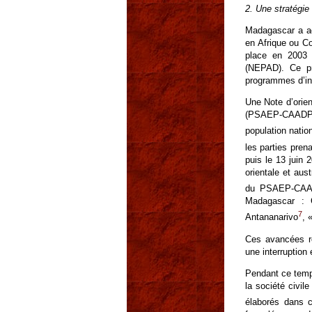
2. Une stratégie 
Madagascar a ad
en Afrique ou 
place en 2003 
(NEPAD). Ce pr
programmes d’in
Une Note d’orie
(PSAEP-CAADP) a
population nati
les parties pre
puis le 13 juin
orientale et au
du PSAEP-CA
Madagascar : C
7
Antananarivo
, 
Ces avancées r
une interruption 
Pendant ce temp
la société civil
élaborés dans 