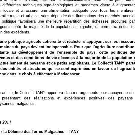
à différentes techniques agro-écologiques et modernes visera à augmenter
on locale et à assurer une alimentation adéquate pour tous les membres
mille rurale et urbaine, sans dépendre des fluctuations des marchés mondia
 politique favorisera une meilleure répartition des richesses produites par
gricole entre la majorité de la population malgache, et permettra ensuite 
on des excédents.
’une politique agricole cohérente et réaliste, s’appuyant sur les ressour
umaines du pays devient indispensable. Pour que l’agriculture contribue
tante au développement de l’ensemble du pays, cette politique de
venus et des conditions de vie décentes à la majorité de la population 
actuellement de paysans et de petits exploitants. Le Collectif TANY part
 des entités et structures qui se sont exprimées en faveur de l’agricult
nne dans le choix à effectuer à Madagascar.
 article, le Collectif TANY apportera d’autres arguments pour appuyer ce cho
présentant des réalisations et expériences positives des paysans
aysannes malgaches.
et 2014
ur la Défense des Terres Malgaches – TANY