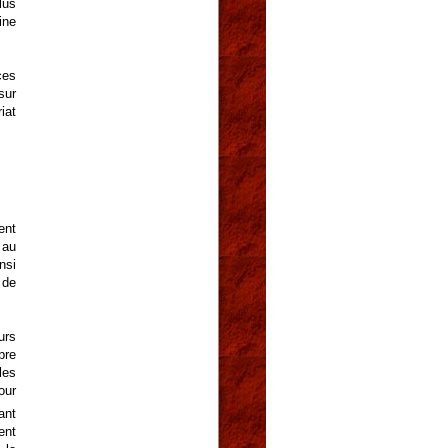
lus
ine
ces
sur
iat
ent
 au
nsi
 de
urs
bre
les
our
ant
ent