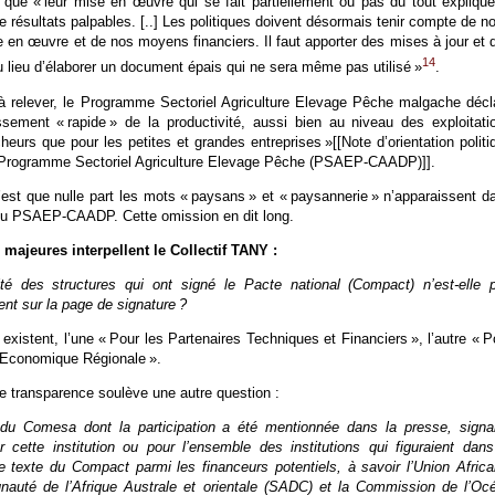
 que « leur mise en œuvre qui se fait partiellement ou pas du tout explique
 résultats palpables. [..] Les politiques doivent désormais tenir compte de no
 en œuvre et de nos moyens financiers. Il faut apporter des mises à jour et 
14
u lieu d’élaborer un document épais qui ne sera même pas utilisé »
.
 à relever, le Programme Sectoriel Agriculture Elevage Pêche malgache décl
ssement « rapide » de la productivité, aussi bien au niveau des exploitati
cheurs que pour les petites et grandes entreprises »[[Note d’orientation politi
Programme Sectoriel Agriculture Elevage Pêche (PSAEP-CAADP)]].
’est que nulle part les mots « paysans » et « paysannerie » n’apparaissent d
u PSAEP-CAADP. Cette omission en dit long.
majeures interpellent le Collectif TANY :
tité des structures qui ont signé le Pacte national (Compact) n’est-elle 
ent sur la page de signature ?
existent, l’une « Pour les Partenaires Techniques et Financiers », l’autre « P
Economique Régionale ».
e transparence soulève une autre question :
 du Comesa dont la participation a été mentionnée dans la presse, signait
 cette institution ou pour l’ensemble des institutions qui figuraient dans
e texte du Compact parmi les financeurs potentiels, à savoir l’Union Africa
auté de l’Afrique Australe et orientale (SADC) et la Commission de l’Oc