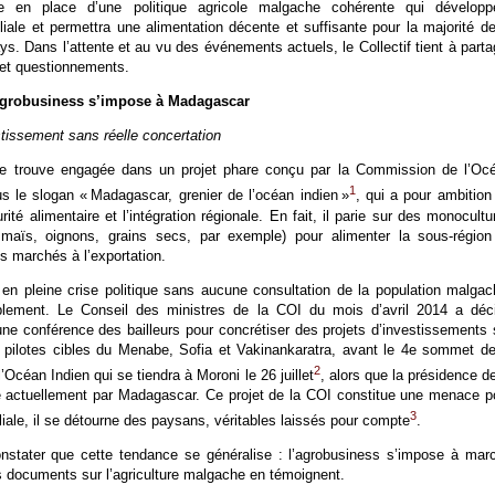
 en place d’une politique agricole malgache cohérente qui développ
miliale et permettra une alimentation décente et suffisante pour la majorité de
ys. Dans l’attente et au vu des événements actuels, le Collectif tient à parta
 et questionnements.
agrobusiness s’impose à Madagascar
stissement sans réelle concertation
se trouve engagée dans un projet phare conçu par la Commission de l’Oc
1
s le slogan « Madagascar, grenier de l’océan indien »
, qui a pour ambition
rité alimentaire et l’intégration régionale. En fait, il parie sur des monocultu
, maïs, oignons, grains secs, par exemple) pour alimenter la sous-région
es marchés à l’exportation.
 en pleine crise politique sans aucune consultation de la population malgac
blement. Le Conseil des ministres de la COI du mois d’avril 2014 a déc
’une conférence des bailleurs pour concrétiser des projets d’investissements 
ns pilotes cibles du Menabe, Sofia et Vakinankaratra, avant le 4e sommet de
2
Océan Indien qui se tiendra à Moroni le 26 juillet
, alors que la présidence de
 actuellement par Madagascar. Ce projet de la COI constitue une menace p
3
iliale, il se détourne des paysans, véritables laissés pour compte
.
nstater que cette tendance se généralise : l’agrobusiness s’impose à mar
s documents sur l’agriculture malgache en témoignent.