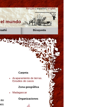
français
| español |
english
n el mundo
esafió
Búsqueda
Carpeta
Acaparamiento de tierras.
Estudios de casos
Zona geográfica
Madagascar
Organizaciones
 au
ues