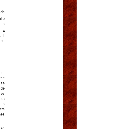
 de
lle
 la
 la
 Il
ces
 et
rie
ise
ide
les
era
 la
tre
hes
ar,