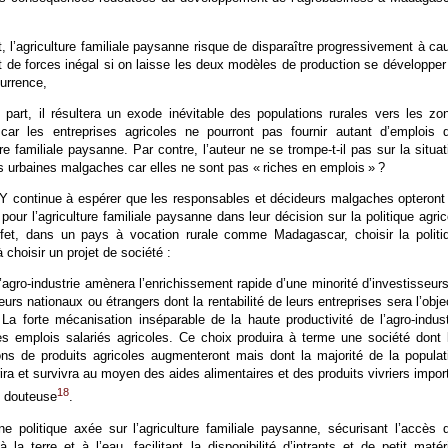
t, l’agriculture familiale paysanne risque de disparaître progressivement à ca
t de forces inégal si on laisse les deux modèles de production se développer
currence,
e part, il résultera un exode inévitable des populations rurales vers les zo
 car les entreprises agricoles ne pourront pas fournir autant d’emplois 
ure familiale paysanne. Par contre, l’auteur ne se trompe-t-il pas sur la situat
 urbaines malgaches car elles ne sont pas « riches en emplois » ?
NY continue à espérer que les responsables et décideurs malgaches opteront
pour l’agriculture familiale paysanne dans leur décision sur la politique agric
ffet, dans un pays à vocation rurale comme Madagascar, choisir la politi
à choisir un projet de société :
 l’agro-industrie amènera l’enrichissement rapide d’une minorité d’investisseurs
urs nationaux ou étrangers dont la rentabilité de leurs entreprises sera l’objec
. La forte mécanisation inséparable de la haute productivité de l’agro-indust
les emplois salariés agricoles. Ce choix produira à terme une société dont 
ons de produits agricoles augmenteront mais dont la majorité de la populat
ira et survivra au moyen des aides alimentaires et des produits vivriers impor
18
é douteuse
.
ne politique axée sur l’agriculture familiale paysanne, sécurisant l’accès 
 la terre et à l’eau, facilitant la disponibilité d’intrants et de petit matéri