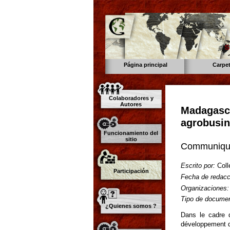
s
Página principal
Carpe
Colaboradores y
Autores
Madagasca
agrobusin
Funcionamiento del
sitio
Communiqué 
Escrito por:
Coll
Participación
Fecha de redacc
Organizaciones:
Tipo de documen
¿Quienes somos ?
Dans le cadre 
développement d