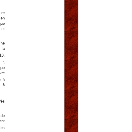
ure
 en
que
 et
che
 la
13,
5
4
,
que
vre
e à
e à
rès
 de
ent
les