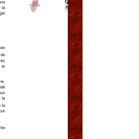
era
 la
ger
éan
 de
res
 et
he,
idé
sur
 la
 la
our
che