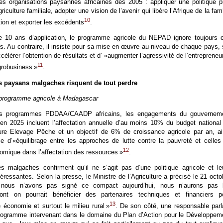
es organisations paysannes africaines dès 2005 : appliquer une politique p
griculture familiale, adopter une vision de l’avenir qui libère l’Afrique de la fam
10
tion et exporter les excédents
.
 10 ans d’application, le programme agricole du NEPAD ignore toujours 
. Au contraire, il insiste pour sa mise en œuvre au niveau de chaque pays, 
célérer l’obtention de résultats et d’ «augmenter l’agressivité de l’entrepreneur
11
agrobusiness »
.
es paysans malgaches risquent de tout perdre
 programme agricole à Madagascar
s programmes PDDAA/CAADP africains, les engagements du gouvernem
en 2025 incluent l’affectation annuelle d’au moins 10% du budget national
ture Elevage Pêche et un objectif de 6% de croissance agricole par an, ai
e d’«équilibrage entre les approches de lutte contre la pauvreté et celles
12
omique dans l’affectation des ressources »
.
s malgaches confirment qu’il ne s’agit pas d’une politique agricole et le
téressantes. Selon la presse, le Ministre de l’Agriculture a précisé le 21 octo
nous n’avons pas signé ce compact aujourd’hui, nous n’aurons pas 
ont on pourrait bénéficier des partenaires techniques et financiers p
13
 économie et surtout le milieu rural »
. De son côté, une responsable parl
programme intervenant dans le domaine du Plan d’Action pour le Développem