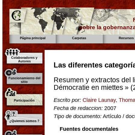
sobre la gobernanza
Página principal
Carpetas
Recursos
Colaboradores y
Autores
Las diferentes categorí
Resumen y extractos del l
Funcionamiento del
sitio
Démocratie en miettes » (
Escrito por:
Claire Launay
,
Thoma
Participación
Fecha de redaccion:
2007
Tipo de documento:
Artículo / do
¿Quienes somos ?
Fuentes documentales