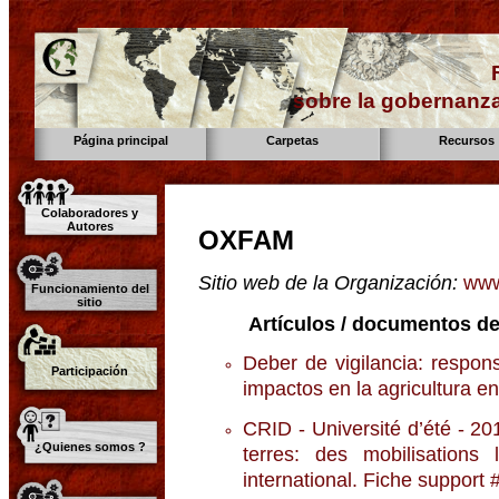
sobre la gobernanza
Página principal
Carpetas
Recursos
Colaboradores y
Autores
OXFAM
Sitio web de la Organización:
www
Funcionamiento del
sitio
Artículos / documentos de
Deber de vigilancia: respon
Participación
impactos en la agricultura en
CRID - Université d’été - 20
¿Quienes somos ?
terres: des mobilisations
international. Fiche support 