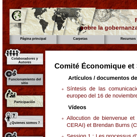
sobre la gobernanza
Página principal
Carpetas
Recursos
Colaboradores y
Autores
Comité Économique et 
Artículos / documentos de
Funcionamiento del
sitio
Síntesis de las comunicac
europeo del 16 de noviemb
Participación
Vídeos
Allocution de bienvenue et
¿Quienes somos ?
CERAI) et Brendan Burns (C
Session 1 : Les processus d