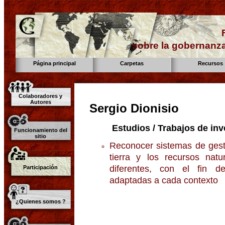
sobre la gobernanza
Página principal
Carpetas
Recursos
Colaboradores y
Autores
Sergio Dionisio
Estudios / Trabajos de inv
Funcionamiento del
sitio
Reconocer sistemas de gest
tierra y los recursos natu
diferentes, con el fin d
Participación
adaptadas a cada contexto
¿Quienes somos ?