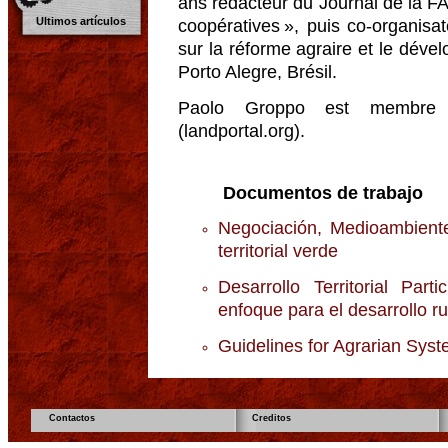
ans rédacteur du Journal de la FA
Ultimos artículos
coopératives », puis co-organisa
sur la réforme agraire et le dév
Porto Alegre, Brésil.
Paolo Groppo est membre
(landportal.org).
Documentos de trabajo
Negociación, Medioambiente 
territorial verde
Desarrollo Territorial Par
enfoque para el desarrollo ru
Guidelines for Agrarian Sys
Contactos
Creditos