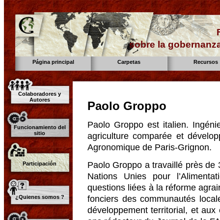
sobre la gobernanza
Página principal
Carpetas
Recursos
Colaboradores y
Autores
Paolo Groppo
Paolo Groppo est italien. Ingéni
Funcionamiento del
sitio
agriculture comparée et développ
Agronomique de Paris-Grignon.
Paolo Groppo a travaillé près de 
Participación
Nations Unies pour l’Alimentat
questions liées à la réforme agraire
fonciers des communautés locale
¿Quienes somos ?
développement territorial, et aux 