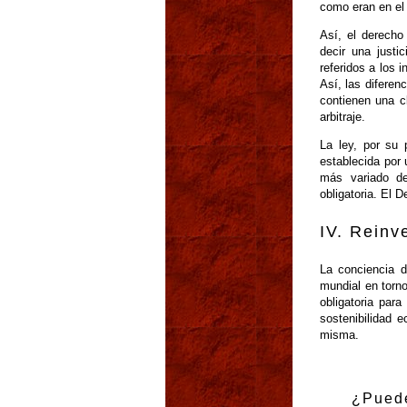
como eran en el
Así, el derecho 
decir una just
referidos a los
Así, las diferen
contienen una c
arbitraje.
La ley, por su 
establecida por
más variado de
obligatoria. El 
IV. Reinv
La conciencia d
mundial en torno
obligatoria par
sostenibilidad 
misma.
¿Puede