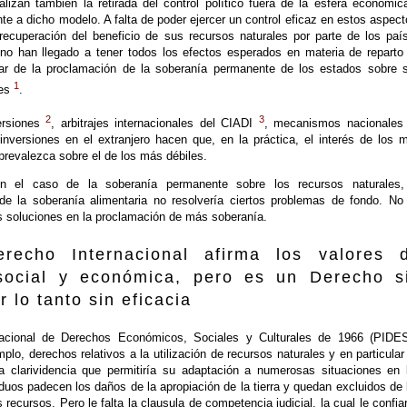
alizan también la retirada del control político fuera de la esfera económic
nte a dicho modelo. A falta de poder ejercer un control eficaz en estos aspect
 recuperación del beneficio de sus recursos naturales por parte de los paí
no han llegado a tener todos los efectos esperados en materia de reparto
ar de la proclamación de la soberanía permanente de los estados sobre 
1
les
.
2
3
ersiones
, arbitrajes internacionales del CIADI
, mecanismos nacionales
 inversiones en el extranjero hacen que, en la práctica, el interés de los 
prevalezca sobre el de los más débiles.
n el caso de la soberanía permanente sobre los recursos naturales,
de la soberanía alimentaria no resolvería ciertos problemas de fondo. No
s soluciones en la proclamación de más soberanía.
erecho Internacional afirma los valores 
social y económica, pero es un Derecho s
r lo tanto sin eficacia
nacional de Derechos Económicos, Sociales y Culturales de 1966 (PIDE
mplo, derechos relativos a la utilización de recursos naturales y en particular
na clarividencia que permitiría su adaptación a numerosas situaciones en 
iduos padecen los daños de la apropiación de la tierra y quedan excluidos de 
 recursos. Pero le falta la clausula de competencia judicial, la cual le confiar