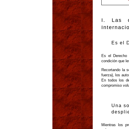
I. Las c
Internaci
Es el 
Es el Derecho 
condición que le
Recortando la s
fuerza), los au
En todos los de
compromiso volu
Una so
despli
Mientras los p