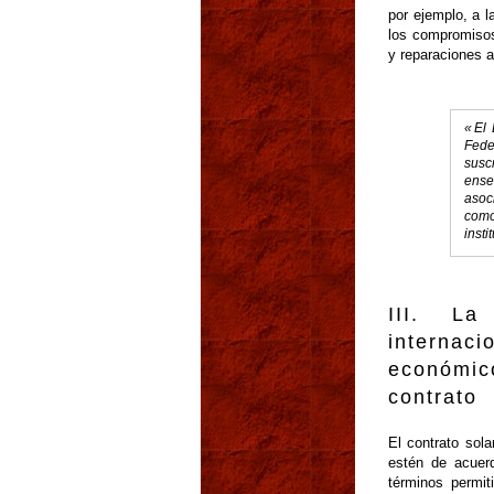
por ejemplo, a l
los compromisos
y reparaciones 
« El
Fede
susc
ense
asoc
como
insti
III. La
internac
económic
contrato
El contrato sol
estén de acuer
términos permit