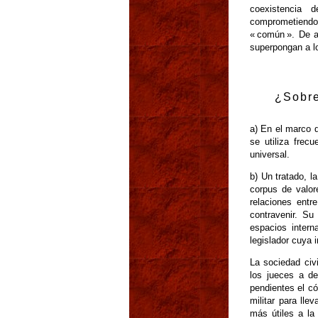
coexistencia 
comprometiendo
« común ». De a
superpongan a lo
¿Sobre
a) En el marco d
se utiliza fre
universal.
b) Un tratado, 
corpus de valor
relaciones entr
contravenir. Su
espacios inter
legislador cuya 
La sociedad civ
los jueces a de
pendientes el có
militar para ll
más útiles a la