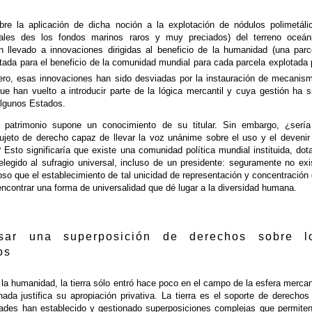
re la aplicación de dicha noción a la explotación de nódulos polimetáli
rales des los fondos marinos raros y muy preciados) del terreno oceán
an llevado a innovaciones dirigidas al beneficio de la humanidad (una parc
tada para el beneficio de la comunidad mundial para cada parcela explotada 
ero, esas innovaciones han sido desviadas por la instauración de mecanis
que han vuelto a introducir parte de la lógica mercantil y cuya gestión ha s
algunos Estados.
 patrimonio supone un conocimiento de su titular. Sin embargo, ¿sería
jeto de derecho capaz de llevar la voz unánime sobre el uso y el devenir
 Esto significaría que existe una comunidad política mundial instituida, dot
elegido al sufragio universal, incluso de un presidente: seguramente no exi
so que el establecimiento de tal unicidad de representación y concentración 
ncontrar una forma de universalidad que dé lugar a la diversidad humana.
sar una superposición de derechos sobre l
os
e la humanidad, la tierra sólo entró hace poco en el campo de la esfera mercant
 nada justifica su apropiación privativa. La tierra es el soporte de derechos
ades han establecido y gestionado superposiciones complejas que permiten