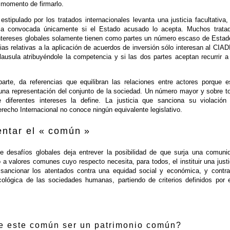
 momento de firmarlo.
estipulado por los tratados internacionales levanta una justicia facultativa,
icia convocada únicamente si el Estado acusado lo acepta. Muchos trata
 intereses globales solamente tienen como partes un número escaso de Estad
cias relativas a la aplicación de acuerdos de inversión sólo interesan al CIADI
lausula atribuyéndole la competencia y si las dos partes aceptan recurrir a
parte, da referencias que equilibran las relaciones entre actores porque e
 una representación del conjunto de la sociedad. Un número mayor y sobre t
 diferentes intereses la define. La justicia que sanciona su violación
Derecho Internacional no conoce ningún equivalente legislativo.
entar el « común »
e desafíos globales deja entrever la posibilidad de que surja una comuni
 a valores comunes cuyo respecto necesita, para todos, el instituir una justi
a sancionar los atentados contra una equidad social y económica, y contra
ecológica de las sociedades humanas, partiendo de criterios definidos por e
 este común ser un patrimonio común?