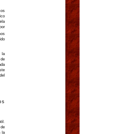
cos
ico
ela
por
mos
ido
 la
 de
ada
ste
del
os
il.
 de
 la