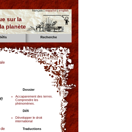
français |
español
|
english
e sur la
la planète
Défis
Recherche
ale
Dossier
Accaparement des terres.
de
Comprendre les
phénomènes.
Défi
Développer le droit
international
 de
Traductions