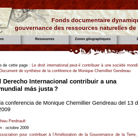
Fonds documentaire dynamiqu
gouvernance des ressources naturelles de 
ers
Ressources
Zones géographiques
se de cette page :
Le droit international peut-il contribuer à une société mondi
? Document de synthèse de la conférence de Monique Chemillier Gendreau
l Derecho Internacional contribuir a una
mundial más justa ?
 la conferencia de Monique Chemillier Gendreau del 13 
2009
hieu Perdriault
n :
octobre 2009
ssociation pour contribuer à l’Amélioration de la Gouvernance de la Terre,