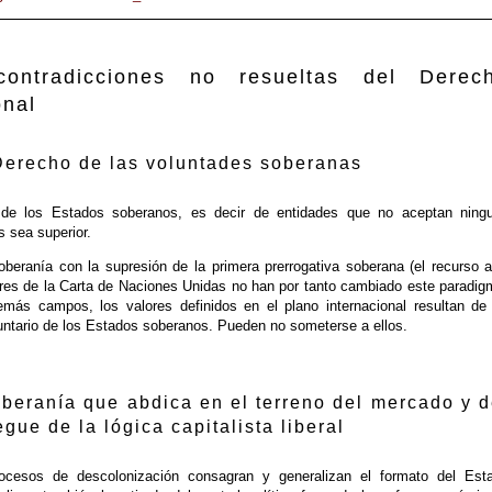
ontradicciones no resueltas del Derec
onal
Derecho de las voluntades soberanas
de los Estados soberanos, es decir de entidades que no aceptan ning
s sea superior.
oberanía con la supresión de la primera prerrogativa soberana (el recurso a
tores de la Carta de Naciones Unidas no han por tanto cambiado este paradig
más campos, los valores definidos en el plano internacional resultan de
ntario de los Estados soberanos. Pueden no someterse a ellos.
beranía que abdica en el terreno del mercado y d
egue de la lógica capitalista liberal
rocesos de descolonización consagran y generalizan el formato del Est