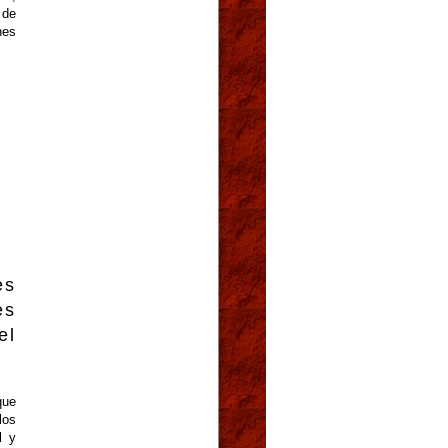
 de
nes
es
es
el
que
los
l y