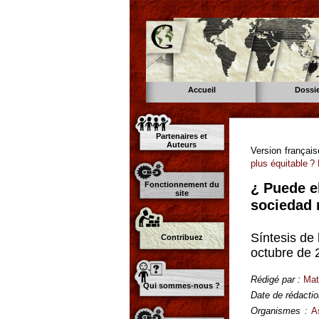
Accueil
Dossi
Partenaires et
Auteurs
Version françai
plus équitable 
Fonctionnement du
¿ Puede e
site
sociedad 
Síntesis de
Contribuez
octubre de 
Rédigé par :
Mat
Qui sommes-nous ?
Date de rédactio
Organismes :
A