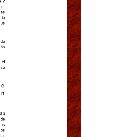
a y
os,
ses
 de
sus
 de
más
 el
 se
de
in
SC)
 de
las
los
ía,