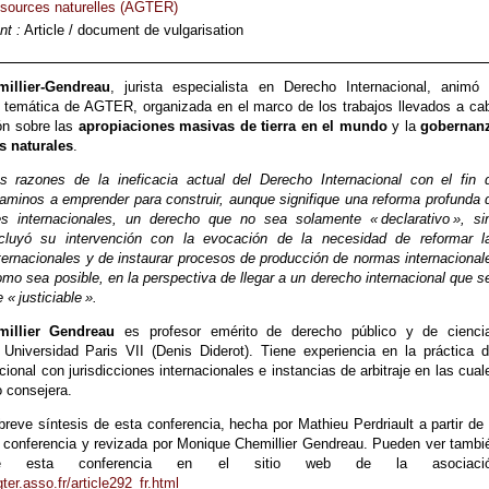
ssources naturelles (AGTER)
t :
Article / document de vulgarisation
illier-Gendreau
, jurista especialista en Derecho Internacional, animó 
 temática de AGTER, organizada en el marco de los trabajos llevados a ca
ón sobre las
apropiaciones masivas de tierra en el mundo
y la
gobernan
s naturales
.
as razones de la ineficacia actual del Derecho Internacional con el fin 
 caminos a emprender para construir, aunque signifique una reforma profunda 
nes internacionales, un derecho que no sea solamente « declarativo », si
ncluyó su intervención con la evocación de la necesidad de reformar l
nternacionales y de instaurar procesos de producción de normas internacional
omo sea posible, en la perspectiva de llegar a un derecho internacional que s
« justiciable ».
illier Gendreau
es profesor emérito de derecho público y de cienci
a Universidad Paris VII (Denis Diderot). Tiene experiencia en la práctica d
cional con jurisdicciones internacionales e instancias de arbitraje en las cual
o consejera.
reve síntesis de esta conferencia, hecha por Mathieu Perdriault a partir de 
a conferencia y revizada por Monique Chemillier Gendreau. Pueden ver tambi
de esta conferencia en el sitio web de la asociaci
er.asso.fr/article292_fr.html