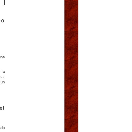
ho
una
 la
ma.
 un
el
ado