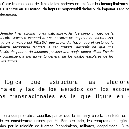
a Corte Internacional de Justicia los poderes de calificar los incumplimientos
 suscritos en su marco, de imputar responsabilidades y de imponer sancio
adecuadas.
 Derecho Internacional no es justiciable ». Así fue como un juez de la
ración Helvética exoneró al Estado suizo de respetar el compromiso,
rito en el marco del PIDESC, que pretendía hacer que el coste de la
ñanza secundaria tendiera a ser gratuita, después de que una
iación de padres de alumnos pusiese una queja contra dicho Estado
 consecuencia del aumento general de los gastos escolares de los
tutos suizos.
 lógica que estructura las relacion
ionales y las de los Estados con los actor
os transnacionales es la que figura en 
amente compromete a aquellas partes que lo firman y bajo la condición de 
do en considerarse unidas por él. Por otro lado, les compromete según 
idos por la relación de fuerzas (económicas, militares, geopolíticas,…) ta