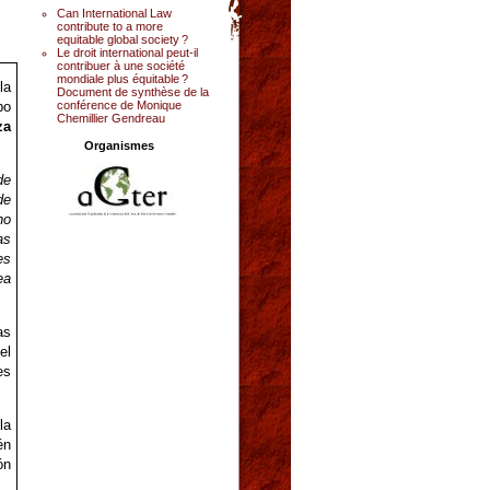
Can International Law
contribute to a more
equitable global society ?
Le droit international peut-il
contribuer à une société
mondiale plus équitable ?
la
Document de synthèse de la
conférence de Monique
bo
Chemillier Gendreau
za
Organismes
de
de
no
as
es
ea
as
el
es
la
én
ón