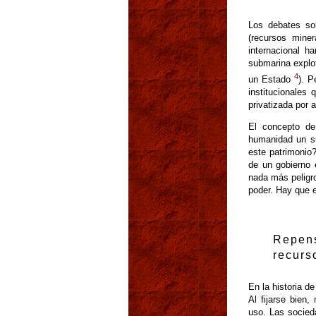
Los debates sob
(recursos mine
internacional h
submarina explo
4
un Estado
). P
institucionales 
privatizada por 
El concepto de
humanidad un su
este patrimonio?
de un gobierno 
nada más peligro
poder. Hay que e
Repen
recurs
En la historia d
Al fijarse bien,
uso. Las socied