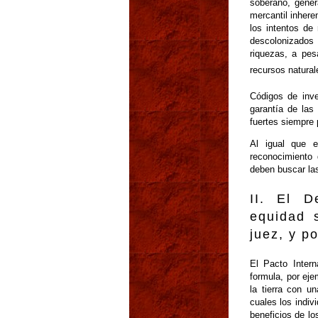
soberano, gener
mercantil inhere
los intentos de
descolonizados 
riquezas, a pes
recursos natura
Códigos de inv
garantía de las
fuertes siempre 
Al igual que e
reconocimiento 
deben buscar la
II. El D
equidad 
juez, y po
El Pacto Inter
formula, por eje
la tierra con u
cuales los indiv
beneficios de los