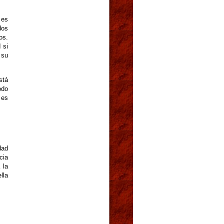
 es
dos
os.
 si
 su
stá
odo
 es
dad
cia
 la
lla