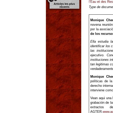
l’Eau et des Re
Articles les plus
Type de documen
récents
Monique Chem
novena reunión
por la asociaci
de los recurso
Ella estudia l
identificar los
las institucio
ejecutivo. Co
instituciones i
tan legitimas c
verdaderamente 
Monique Chem
políticas de l
derecho interna
interviene com
Vean aqui una b
grabación de l
extractos 
AGTER.
www.agt