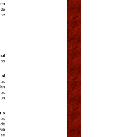
rra
 de
 se
nal
cho
 al
las
den
sos
 un
r a
jes
ede
966
 se