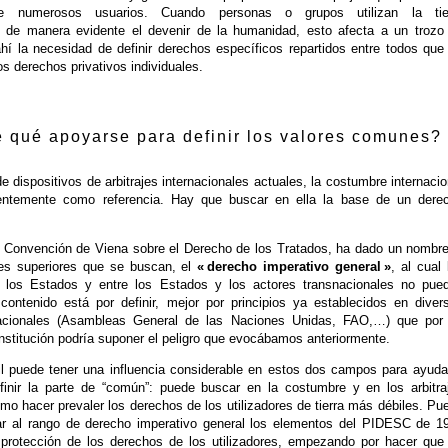
de numerosos usuarios. Cuando personas o grupos utilizan la tie
 de manera evidente el devenir de la humanidad, esto afecta a un trozo
hí la necesidad de definir derechos específicos repartidos entre todos que
s derechos privativos individuales.
 qué apoyarse para definir los valores comunes?
e dispositivos de arbitrajes internacionales actuales, la costumbre internacio
cuentemente como referencia. Hay que buscar en ella la base de un dere
la Convención de Viena sobre el Derecho de los Tratados, ha dado un nombre
es superiores que se buscan, el
« derecho imperativo general »
, al cual 
e los Estados y entre los Estados y los actores transnacionales no pue
 contenido está por definir, mejor por principios ya establecidos en diver
nacionales (Asambleas General de las Naciones Unidas, FAO,…) que por
institución podría suponer el peligro que evocábamos anteriormente.
il puede tener una influencia considerable en estos dos campos para ayuda
finir la parte de “común”: puede buscar en la costumbre y en los arbitra
mo hacer prevaler los derechos de los utilizadores de tierra más débiles. Pu
evar al rango de derecho imperativo general los elementos del PIDESC de 1
 protección de los derechos de los utilizadores, empezando por hacer que