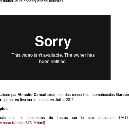
t limiter leurs conséquences néfastes.
éalisée par
Almedio Consultores
, lors des rencontres internationales
Garda
r
qui ont eu lieu sur le Larzac en Juillet 2011.
plus:
article sur les rencontres du Larzac sur le site associatif d’AG
.asso.fr/article673_fr.html
].