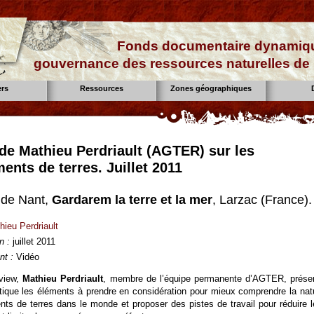
Fonds documentaire dynamiqu
gouvernance des ressources naturelles de 
ers
Ressources
Zones géographiques
 de Mathieu Perdriault (AGTER) sur les
ents de terres. Juillet 2011
 de Nant,
Gardarem la terre et la mer
, Larzac (France).
hieu Perdriault
n :
juillet 2011
t :
Vidéo
rview,
Mathieu Perdriault
, membre de l’équipe permanente d’AGTER, prése
tique les éléments à prendre en considération pour mieux comprendre la nat
ts de terres dans le monde et proposer des pistes de travail pour réduire l