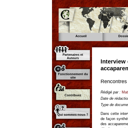
Accueil
Dossi
Partenaires et
Auteurs
Interview
accaparem
Fonctionnement du
site
Rencontres
Rédigé par :
Mat
Contribuez
Date de rédactio
Type de documen
Dans cette inte
Qui sommes-nous ?
de façon synthé
des accaparemen