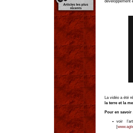
développement e
Articles les plus
récents
La vidéo a été r
la terre et la me
Pour en savoir 
voir l’
[
www.agter