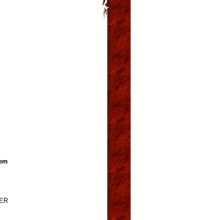
rem
TER