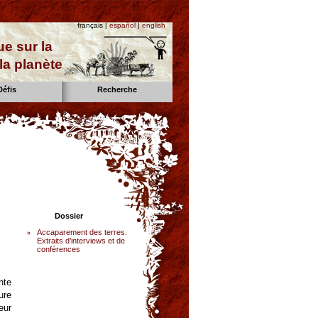
français |
español
|
english
e sur la
la planète
Défis
Recherche
Dossier
Accaparement des terres.
Extraits d’interviews et de
conférences
nte
ure
eur