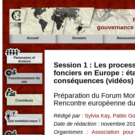
gouvernance d
Accueil
Dossiers
Ressource
Partenaires et
Auteurs
Session 1 : Les proces
fonciers en Europe : éta
Fonctionnement du
conséquences (vidéos)
site
Préparation du Forum Mondi
Contribuez
Rencontre européenne d
Rédigé par :
Sylvia Kay
,
Pablo Go
Qui sommes-nous ?
Date de rédaction :
novembre 20
Organismes :
Association pour