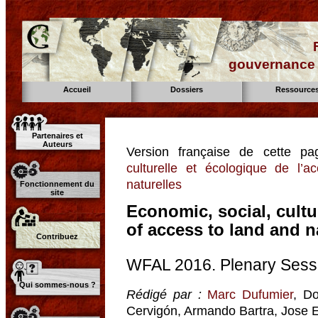
gouvernance d
Accueil
Dossiers
Ressource
Partenaires et
Auteurs
Version française de cette p
culturelle et écologique de l’
naturelles
Fonctionnement du
site
Economic, social, cultu
of access to land and n
Contribuez
WFAL 2016. Plenary Sess
Qui sommes-nous ?
Rédigé par :
Marc Dufumier
, D
Cervigón, Armando Bartra, Jose 