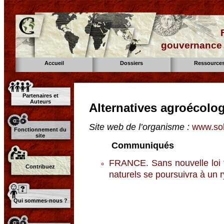
gouvernance d
Accueil
Dossiers
Ressource
Partenaires et
Auteurs
Alternatives agroécolog
Site web de l’organisme :
www.sol
Fonctionnement du
site
Communiqués
FRANCE. Sans nouvelle loi f
Contribuez
naturels se poursuivra à un 
Qui sommes-nous ?