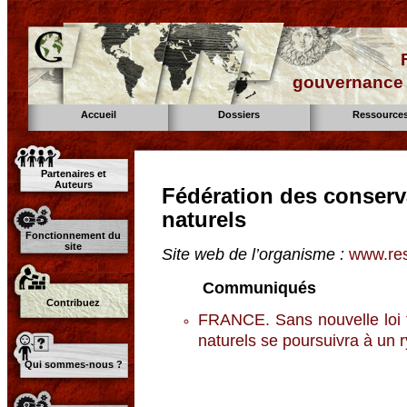
gouvernance d
Accueil
Dossiers
Ressource
Partenaires et
Auteurs
Fédération des conserv
naturels
Fonctionnement du
site
Site web de l’organisme :
www.res
Communiqués
Contribuez
FRANCE. Sans nouvelle loi f
naturels se poursuivra à un 
Qui sommes-nous ?