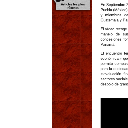
Articles les plus
En Septiembre 2
récents
Puebla (México)
y miembros de
Guatemala y Pa
El vídeo recoge 
manejo de sus
concesiones fo
Panamá.
El encuentro te
económica » que
permite compara
para la socieda
« evaluación fi
sectores sociale
despojo de gran