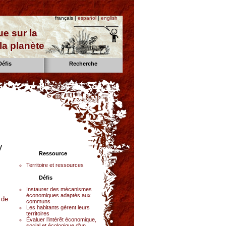
français |
español
|
english
e sur la
la planète
Défis
Recherche
y
Ressource
Territoire et ressources
Défis
Instaurer des mécanismes
économiques adaptés aux
 de
communs
Les habitants gèrent leurs
territoires
Évaluer l’intérêt économique,
social et écologique d’un