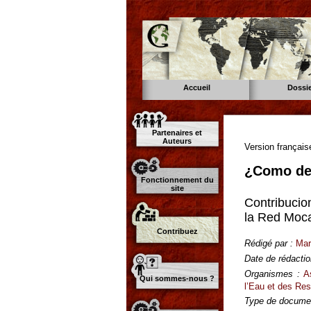
Accueil
Dossi
Partenaires et
Auteurs
Version français
¿Como def
Fonctionnement du
site
Contribucio
la Red Moca
Contribuez
Rédigé par :
Mart
Date de rédactio
Organismes :
A
Qui sommes-nous ?
l’Eau et des Re
Type de documen