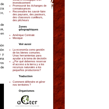
investissement
 de
Promouvoir les échanges de
cia
connaissances
Reconnaître les savoir-faire
co,
des paysans, des pasteurs,
des chasseurs cueilleurs,
des pêcheurs
 de
Zones
ua,
géographiques
 en
Amérique Centrale
Mexique
Voir aussi
ión
ión
La economía como gestión
de los bienes comunes.
s y
Unas herramientas para
una
ayudar a la toma de decisión
¿Por qué debemos reservar
ros
el acceso a la tierra y a los
 de
recursos naturales a los
pequeños productores?
Traduction
Comment défendre et gérer
nos territoires ?
Organismes