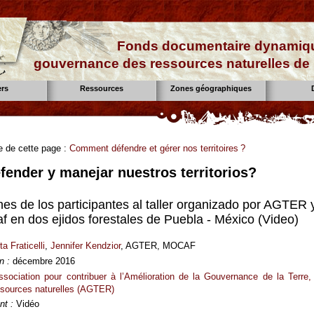
Fonds documentaire dynamiqu
gouvernance des ressources naturelles de 
ers
Ressources
Zones géographiques
e de cette page :
Comment défendre et gérer nos territoires ?
ender y manejar nuestros territorios?
nes de los participantes al taller organizado por AGTER 
f en dos ejidos forestales de Puebla - México (Video)
a Fraticelli
,
Jennifer Kendzior
, AGTER, MOCAF
n :
décembre 2016
ssociation pour contribuer à l’Amélioration de la Gouvernance de la Terre,
ssources naturelles (AGTER)
t :
Vidéo