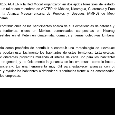
016, AGTER y la Red Mocaf organizaron en dos ejidos forestales del estado
, un taller con miembros de AGTER de México, Nicaragua, Guatemala y Fran
 la Alianza Mesoamericana de Pueblos y Bosques (AMPB) de Méxi
namá.
contribuciones de los participantes acerca de sus experiencias de defensa y
 territorios, ejidos en México, comunidades campesinas en Nicarag
restales en el Peten en Guatemala, comarca y tierras colectivas Embera
nía como propósito de contribuir a construir una metodología de « evaluac
 puedan usar fácilmente los habitantes de estos territorios. Esta evaluac
r diferentes proyectos midiendo el interés de cada uno para los habitante
d en general, y no únicamente la ganancia de las empresas, como lo hace 
nanciera ». Es una herramienta muy útil para establecer alianzas con ot
s y ayudar los habitantes a defender sus territorios frente a las amenazadas
des empresas.