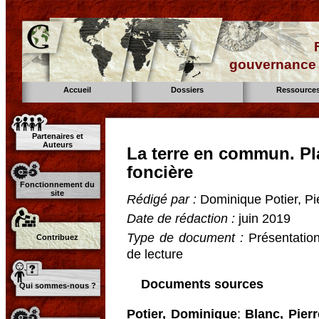
gouvernance d
Accueil
Dossiers
Ressource
Partenaires et
Auteurs
La terre en commun. Pl
foncière
Fonctionnement du
site
Rédigé par :
Dominique Potier, Pi
Date de rédaction :
juin 2019
Type de document :
Présentation
Contribuez
de lecture
Documents sources
Qui sommes-nous ?
Potier, Dominique
;
Blanc, Pierr