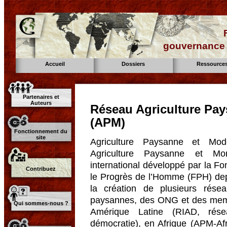
gouvernance d
Accueil
Dossiers
Ressource
Partenaires et
Auteurs
Réseau Agriculture Pay
(APM)
Fonctionnement du
site
Agriculture Paysanne et Mod
Agriculture Paysanne et Mon
international développé par la F
Contribuez
le Progrès de l’Homme (FPH) dep
la création de plusieurs résea
paysannes, des ONG et des membr
Qui sommes-nous ?
Amérique Latine (RIAD, résea
démocratie), en Afrique (APM-Af