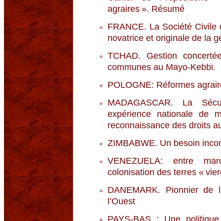
agraires ». Résumé
FRANCE. La Société Civile 
novatrice et originale de la g
TCHAD. Gestion concerté
communes au Mayo-Kebbi.
POLOGNE: Réformes agraires 
MADAGASCAR. La Sécuris
expérience nationale de
reconnaissance des droits au
ZIMBABWE. Un besoin incont
VENEZUELA: entre march
colonisation des terres « vie
DANEMARK. Pionnier de 
l’Ouest
PAYS-BAS : Une politique a