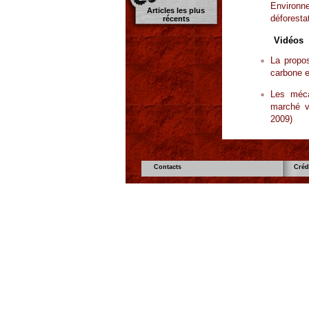
Environn
Articles les plus
déforesta
récents
Vidéos
La propos
carbone e
Les méc
marché vo
2009)
Contacts
Créd