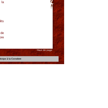
 la
its
 de
bre
Haut de page
icipe à la Core
dem