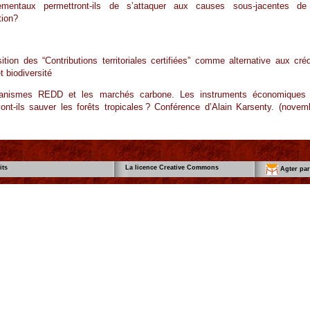
ementaux permettront-ils de s’attaquer aux causes sous-jacentes de
tion?
ition des “Contributions territoriales certifiées” comme alternative aux créd
t biodiversité
anismes REDD et les marchés carbone. Les instruments économiques
nt-ils sauver les forêts tropicales ? Conférence d’Alain Karsenty. (novem
its
La licence Creative Commons
Agter part