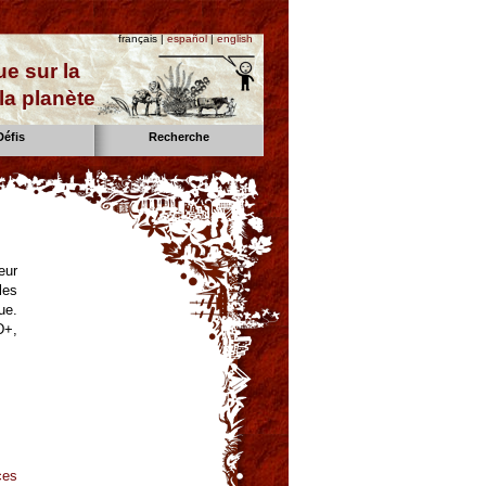
français |
español
|
english
e sur la
la planète
Défis
Recherche
eur
les
ue.
D+,
ces