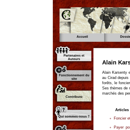
Accueil
Dossi
Partenaires et
Auteurs
Alain Kar
Alain Karsenty 
Fonctionnement du
au Cirad depuis 
site
forêts, le fonci
Ses thèmes de r
marchés des perm
Contribuez
Articles
Qui sommes-nous ?
Foncier e
Payer po