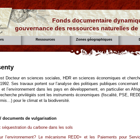
Fonds documentaire dynamiqu
gouvernance des ressources naturelles de 
ers
Ressources
Zones géographiques
senty
est Docteur en sciences sociales, HDR en sciences économiques et cherch
1992. Ses travaux portent sur l’analyse des politiques publiques concernant 
er et l’environnement dans les pays en développement, en particulier en Afriq
echerche privilégiés sont les instruments économiques (fiscalité, PSE, RED
is…) pour le climat et la biodiversité.
 / documents de vulgarisation
t séquestration du carbone dans les sols
ur l’environnement? Le mécanisme REDD+ et les Paiements pour Servi